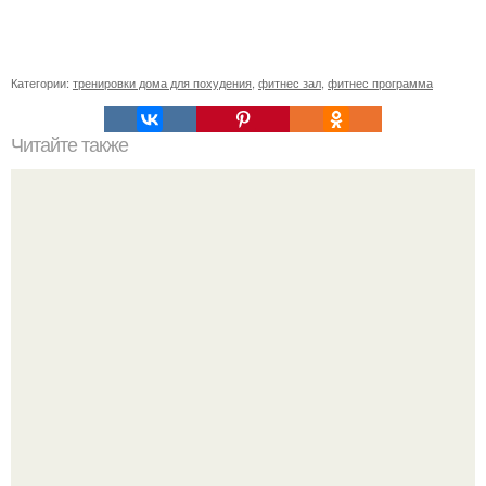
Категории:
тренировки дома для похудения
,
фитнес зал
,
фитнес программа
Читайте также
Лишь одно упражнение, но оказывает
сногсшибательный эффект: "Осиная" талия и плоский
живот - при этом огромная польза для здоровья!