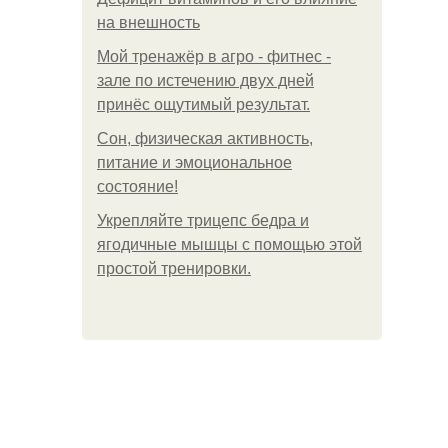
на внешность
Мой тренажёр в агро - фитнес -
зале по истечению двух дней
принёс ощутимый результат.
Сон, физическая активность,
питание и эмоциональное
состояние!
Укрепляйте трицепс бедра и
ягодичные мышцы с помощью этой
простой тренировки.