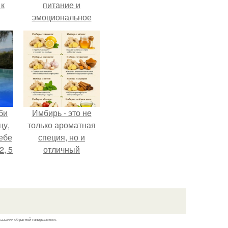
 к
питание и
эмоциональное
состояние!
не
я
жу
би
Имбирь - это не
цу,
только ароматная
ебе
специя, но и
2, 5
отличный
ингредиент для
полезных напитков
и блюд.
казании обратной гиперссылки.