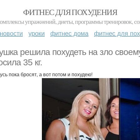
ФИТНЕС ДЛЯ ПОХУДЕНИЯ
комплексы упражнений, диеты, программы тренировок, со
новости
уроки
фитнес дома
фитнес для по
ушкa решила похудеть на зло своему
осила 35 кг.
усь пока бросят, а вот потом и похудею!