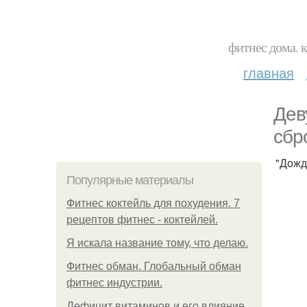
фитнес дома. 
главная
Дев
сбр
"Дожд
Популярные материалы
Фитнес коктейль для похудения. 7
рецептов фитнес - коктейлей.
Я искала название тому, что делаю.
Фитнес обман. Глобальный обман
фитнес индустрии.
Дефицит витаминов и его влияние