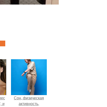
пес
Сон, физическая
, и
активность,