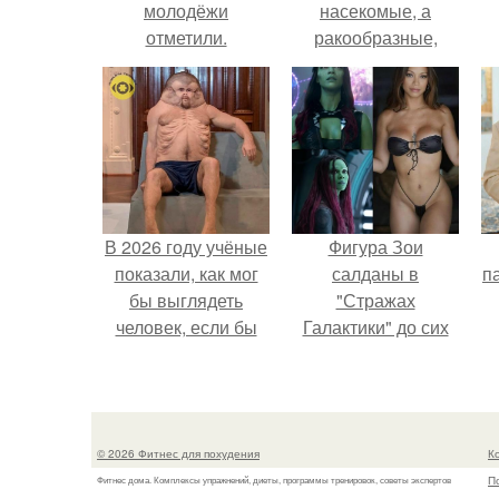
молодёжи
насекомые, а
отметили.
ракообразные,
относящиеся к
бокоплавам.
В 2026 году учёные
Фигура Зои
показали, как мог
салданы в
па
бы выглядеть
"Стражах
человек, если бы
Галактики" до сих
его тело
пор вызывает
эволюционировало
восхищение.
специально для
выживания в
© 2026 Фитнес для похудения
К
автокатастpoфах.
П
Фитнес дома. Комплексы упражнений, диеты, программы тренировок, советы экспертов