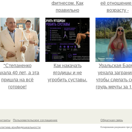
фитнесом. Как
её отношение
правильно
возрасту -
заниматься
настоящий
спортом в
манифест
домашних
уверенности: "
условиях.
говорите, что 
отлично выгля
для 57.
"Степаненко
Как накачать
Уральская Бар
хала 40 лет, а эта
ягодицы и не
уехала заграни
пришла на всё
угробить суставы.
чтобы сделать с
готовое!
грудь мечты за 1
тыс.
онтакты
Пользовательское соглашение
Обратная связь
олитика конфидециальности
Копирование разрешено при у