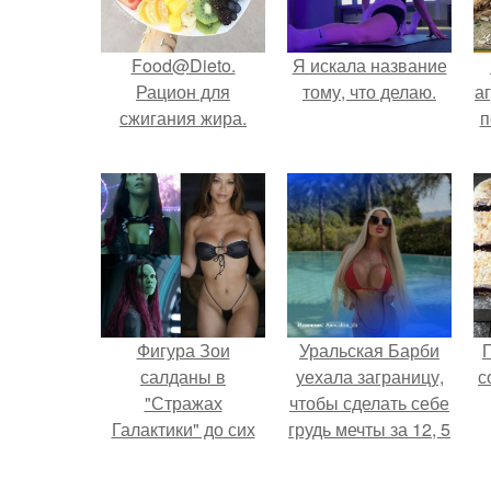
Food@Dieto.
Я искала название
Рацион для
тому, что делаю.
аг
сжигания жира.
п
Фигура Зои
Уральская Барби
салданы в
уехала заграницу,
с
"Стражах
чтобы сделать себе
Галактики" до сих
грудь мечты за 12, 5
пор вызывает
тыс.
восхищение.