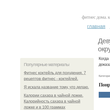
фитнес дома. 
главная
Дев
окр
Когда
доказ
Популярные материалы
Фитнес коктейль для похудения. 7
Категори
рецептов фитнес - коктейлей.
Понр
Я искала название тому, что делаю.
Калории сахара в чайной ложке.
Калорийность сахара в чайной
ложке и в 100 граммах