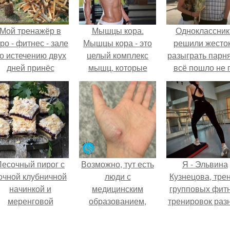
Мой тренажёр в
Мышцы кора.
Одноклассник
ро - фитнес - зале
Мышцы кора - это
решили жесто
о истечению двух
целый комплекс
разыграть парня
дней принёс
мышц, которые
всё пошло не 
ощутимый
отвечают за
плану.
результат.
стабилизацию таза,
бедер и
позвоночника.
Песочный пирог с
Возможно, тут есть
Я - Эльвина
очной клубничной
люди с
Кузнецова, тре
начинкой и
медицинским
групповых фит
меренговой
образованием,
тренировок раз
шапочкой!
подскажите, что
направлений
делать!