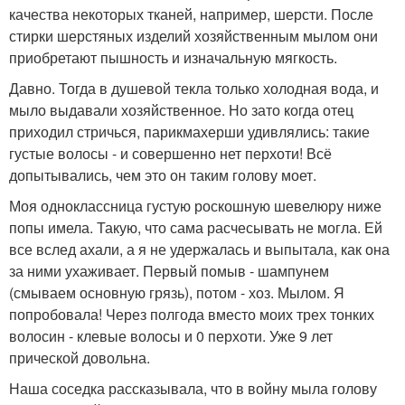
качества некоторых тканей, например, шерсти. После
стирки шерстяных изделий хозяйственным мылом они
приобретают пышность и изначальную мягкость.
Давно. Тогда в душевой текла только холодная вода, и
мыло выдавали хозяйственное. Но зато когда отец
приходил стричься, парикмахерши удивлялись: такие
густые волосы - и совершенно нет перхоти! Всё
допытывались, чем это он таким голову моет.
Моя одноклассница густую роскошную шевелюру ниже
попы имела. Такую, что сама расчесывать не могла. Ей
все вслед ахали, а я не удержалась и выпытала, как она
за ними ухаживает. Первый помыв - шампунем
(смываем основную грязь), потом - хоз. Мылом. Я
попробовала! Через полгода вместо моих трех тонких
волосин - клевые волосы и 0 перхоти. Уже 9 лет
прической довольна.
Наша соседка рассказывала, что в войну мыла голову