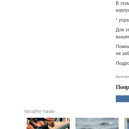
В это
корпу
* упр
Для э
вышеп
Помни
не за
Подро
Категори
Понр
Читайте также