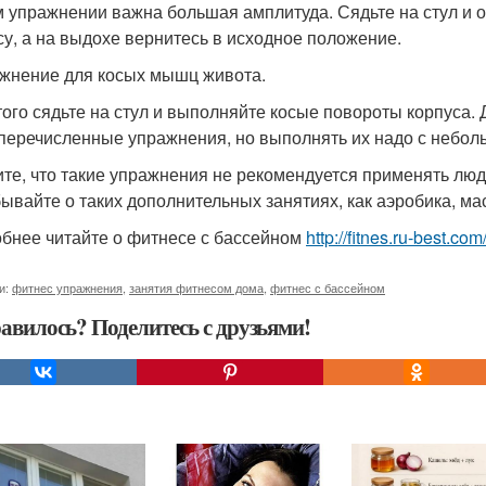
м упражнении важна большая амплитуда. Сядьте на стул и о
су, а на выдохе вернитесь в исходное положение.
ажнение для косых мышц живота.
того сядьте на стул и выполняйте косые повороты корпуса.
еречисленные упражнения, но выполнять их надо с небол
те, что такие упражнения не рекомендуется применять люд
бывайте о таких дополнительных занятиях, как аэробика, ма
бнее читайте о фитнесе с бассейном
http://fitnes.ru-best.co
и:
фитнес упражнения
,
занятия фитнесом дома
,
фитнес с бассейном
авилось? Поделитесь с друзьями!