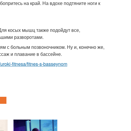
бопритесь на край. На вдохе подтяните ноги к
 Для косых мышц также подойдут все,
ьшими разворотами.
ям с больным позвоночником. Ну и, конечно же,
ссаж и плавание в бассейне.
m/uroki-fitnesa/fitnes-s-basseynom