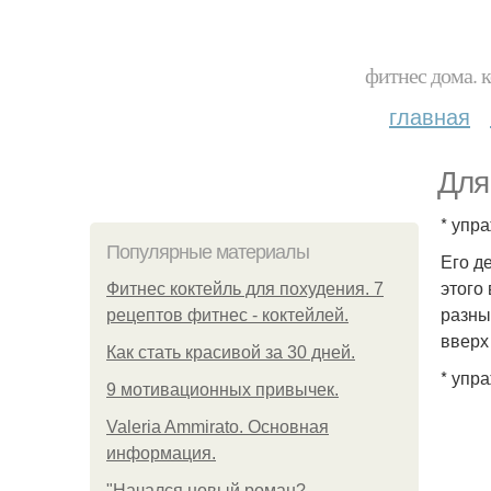
фитнес дома. 
главная
Для
* упр
Популярные материалы
Его д
этого
Фитнес коктейль для похудения. 7
разны
рецептов фитнес - коктейлей.
вверх
Как стать красивой за 30 дней.
* упр
9 мотивационных привычек.
Valeria Ammirato. Основная
информация.
"Начался новый роман?