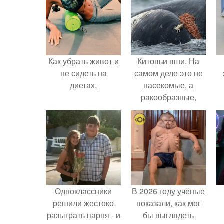
Как убрать живот и
Китовьи вши. На
не сидеть на
самом деле это не
диетах.
насекомые, а
ракообразные,
относящиеся к
бокоплавам.
Одноклассники
В 2026 году учёные
решили жестоко
показали, как мог
разыграть парня - и
бы выглядеть