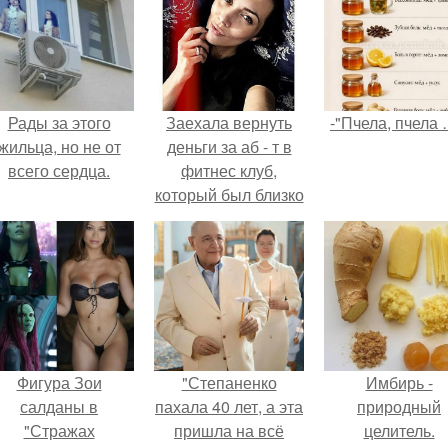
Рады за этого
Заехала вернуть
-"Пчела, пчела 
жильца, но не от
деньги за аб - т в
всего сердца.
фитнес клуб,
который был близко
к дому.
Фигура Зои
"Степаненко
Имбирь -
салданы в
пахала 40 лет, а эта
природный
"Стражах
пришла на всё
целитель.