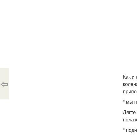
Как и
⇦
колен
припо
* мы 
Лягте 
пола 
* под