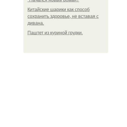
Китайские шарики как способ
сохранить здоровье, не вставая с
дивана.
Паштет из куриной грудки.