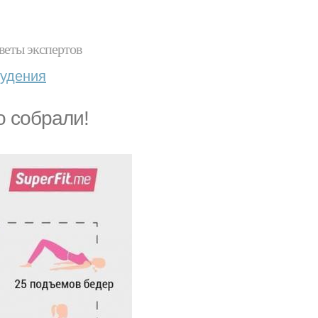
веты экспертов
худения
о собрали!