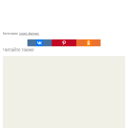
Категории:
спорт фитнес
Читайте также
Коронавирус у детей: как заболевают и как лечить