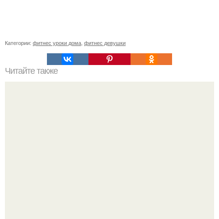
Категории:
фитнес уроки дома
,
фитнес девушки
Читайте также
Силовый или групповой фитнес: что лучше для
достижения своих целей