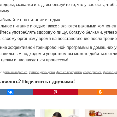
андеры, скакалки и т. д. используйте то, что у вас есть, ч
амму.
 забывайте про питание и отдых.
льное питание и отдых также являются важными компонен
йтесь употреблять здоровую пищу, богатую белками, угле
ь своему организму время на восстановление после тренир
ние эффективной тренировочной программы в домашних усл
правильным подходом и упорством вы можете добиться отли
 целям и наслаждаться процессом!
и:
домашний фитнес
,
фитнес уроки дома
,
фитнес программа
,
спорт фитнес
,
фитнес у
авилось? Поделитесь с друзьями!