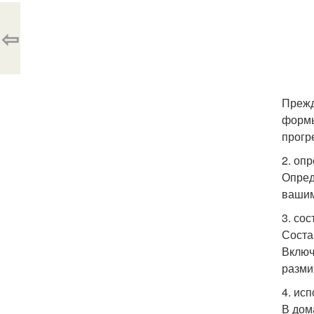
⇦
Прежд
формы
прогр
2. оп
Опред
вашим
3. со
Соста
Включ
разми
4. ис
В дом