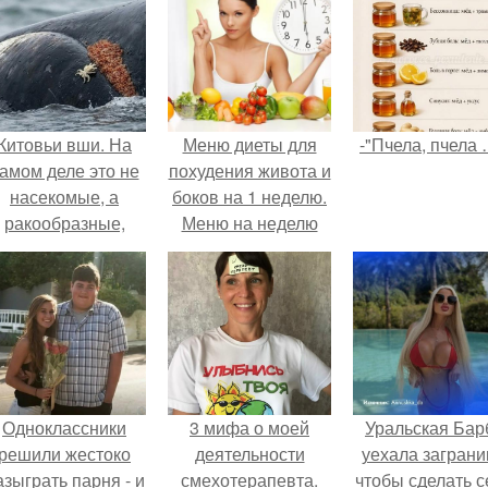
Китовьи вши. На
Меню диеты для
-"Пчела, пчела 
амом деле это не
похудения живота и
насекомые, а
боков на 1 неделю.
ракообразные,
Меню на неделю
относящиеся к
для похудения
бокоплавам.
живота
Одноклассники
3 мифа о моей
Уральская Бар
решили жестоко
деятельности
уехала заграни
азыграть парня - и
смехотерапевта.
чтобы сделать с