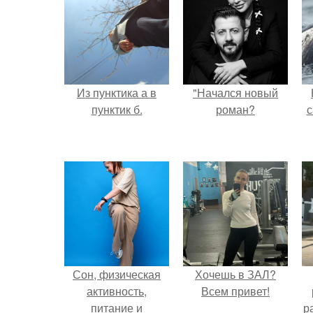
Из пунктика а в
"Начался новый
пунктик б.
роман?
с
Сон, физическая
Хочешь в ЗАЛ?
активность,
Всем привет!
питание и
р