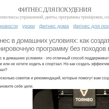
ФИТНЕС ДЛЯ ПОХУДЕНИЯ
комплексы упражнений, диеты, программы тренировок, со
новости
уроки
фитнес дома
фитнес для по
нес в домашних условиях: как созд
нировочную программу без походов в
с в домашних условиях - это отличный способ поддерживат
е или не хотите ходить в спортзал. Но как создать эффект
зал?
есколько советов и рекомендаций, которые помогут вам соз
ановите себе цели.