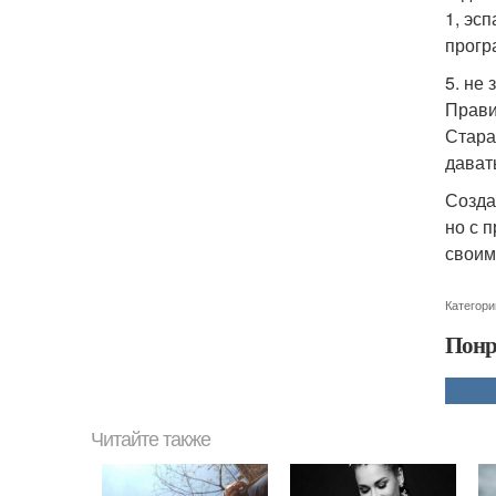
1, эсп
прогр
5. не
Прави
Стара
дават
Созда
но с 
своим
Категори
Понр
Читайте также