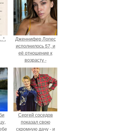
…".
Дженнифер Лопес
исполнилось 57, и
её отношение к
возрасту -
настоящий
манифест
уверенности: "не
говорите, что я
отлично выгляжу
для 57.
би
Сергей соседов
цу,
показал свою
ебе
скромную дачу - и