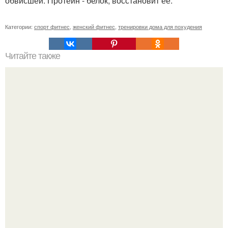
обвисшей. Протеин - белок, восстановит её.
Категории:
спорт фитнес
,
женский фитнес
,
тренировки дома для похудения
Читайте также
Куда сходить в Тюмени. 20 Лучших мест в Тюмени, куда
можно сходить с маленьким ребенком