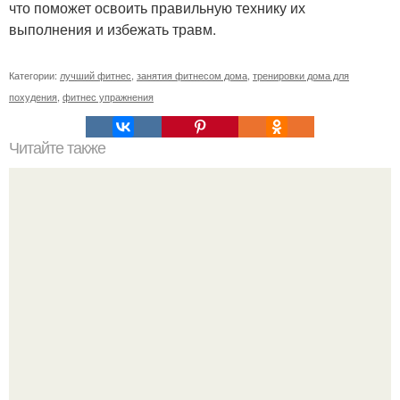
что поможет освоить правильную технику их
выполнения и избежать травм.
Категории:
лучший фитнес
,
занятия фитнесом дома
,
тренировки дома для
похудения
,
фитнес упражнения
Читайте также
Твой рост о тебе много нового расскажет!