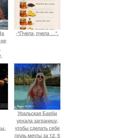
На
-"Пчела, пчела …".
 не
а
,
к
Уральская Барби
уехала заграницу,
вы.
чтобы сделать себе
грудь мечты за 12, 5