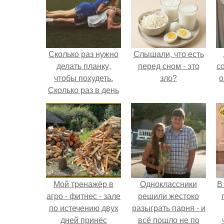
Сколько раз нужно
Слышали, что есть
делать планку,
перед сном - это
с
чтобы похудеть.
зло?
о
Сколько раз в день
делать планку —,
чтобы был
результат для
похудения
Мой тренажёр в
Одноклассники
В
агро - фитнес - зале
решили жестоко
по истечению двух
разыграть парня - и
дней принёс
всё пошло не по