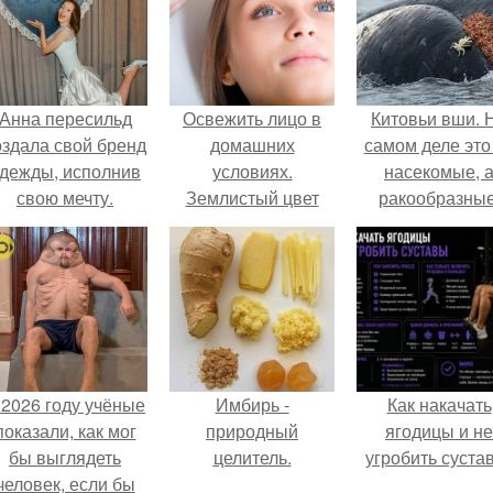
Анна пересильд
Освежить лицо в
Китовьи вши. 
оздала свой бренд
домашних
самом деле это
дежды, исполнив
условиях.
насекомые, 
свою мечту.
Землистый цвет
ракообразные
лица: возвращаем
относящиеся 
коже красоту
бокоплавам.
 2026 году учёные
Имбирь -
Как накачать
показали, как мог
природный
ягодицы и не
бы выглядеть
целитель.
угробить суста
человек, если бы