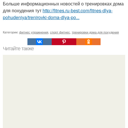
Больше информационных новостей о тренировках дома
для похудения тут
http://fitnes.ru-best.com/fitnes-dlya-
pohudeniya/trenirovki-doma-dlya-po...
Категории:
фитнес упражнения
,
спорт фитнес
,
тренировки дома для похудения
Читайте также
Как за неделю накачать попу, как орех. Попа, как орех:
как накачать ягодицы?