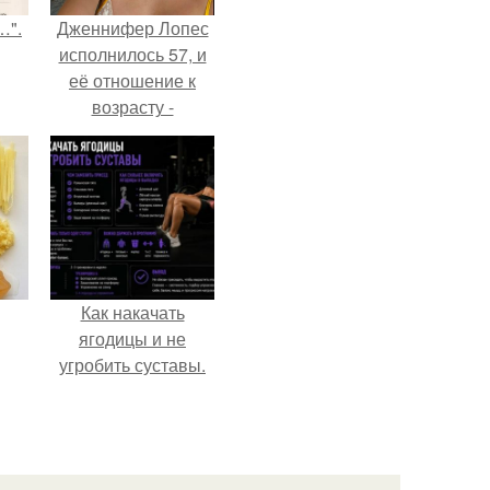
…".
Дженнифер Лопес
исполнилось 57, и
её отношение к
возрасту -
настоящий
манифест
уверенности: "не
говорите, что я
отлично выгляжу
для 57.
Как накачать
ягодицы и не
угробить суставы.