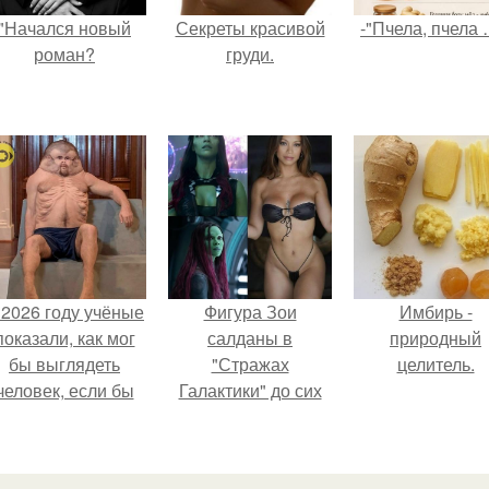
"Начался новый
Секреты красивой
-"Пчела, пчела 
роман?
груди.
 2026 году учёные
Фигура Зои
Имбирь -
показали, как мог
салданы в
природный
бы выглядеть
"Стражах
целитель.
человек, если бы
Галактики" до сих
его тело
пор вызывает
волюционировало
восхищение.
специально для