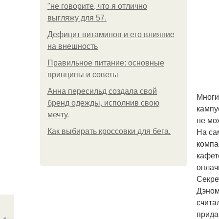
"не говорите, что я отлично
выгляжу для 57.
Дефицит витаминов и его влияние
на внешность
Правильное питание: основные
принципы и советы
Анна пересильд создала свой
Многи
бренд одежды, исполнив свою
кампу
мечту.
не мо
На са
Как выбирать кроссовки для бега.
компа
кафет
оплач
Секре
Дэном
счита
прида