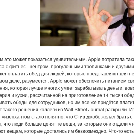
м это может показаться удивительным. Apple потратила так
са с фитнес - центром, прогулочными тропинками и другими
жет оплатить обед для людей, которые представляют для н
мом деле, разумеется, Apple может обеспечить питанием свои
ния, которая лучше многих умеет зарабатывать деньги, вов
ерия и кухни, рассчитанной на приготовление 14 тысяч обе
ивать обеды для сотрудников, но им все же придётся плати
т такого решения коллеги из Wall Street Journal раскрыли. 
 уизенхантом стало понятно, что Стив джобс желал брать с 
л, что люди больше ценят те вещи, за которые они отдали ч
ют вещам, которые достались им безвозмездно. Что-то есть 