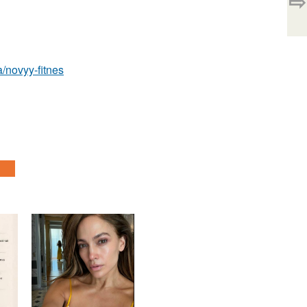
⇨
sa/novyy-fitnes