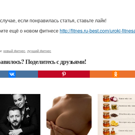
 случае, если понравилась статья, ставьте лайк!
ите ещё о новом фитнесе
http://fitnes.ru-best.com/uroki-fitne
и:
новый фитнес
,
лучший фитнес
авилось? Поделитесь с друзьями!