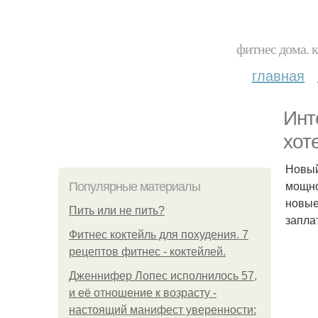
фитнес дома. 
главная
Инт
хот
Новый
мощно
Популярные материалы
новые
Пить или не пить?
запла
Фитнес коктейль для похудения. 7
рецептов фитнес - коктейлей.
Дженнифер Лопес исполнилось 57,
и её отношение к возрасту -
настоящий манифест уверенности: