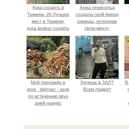
Куда сходить в
Анна пересильд
Тюмени. 20 Лучших
создала свой бренд
мест в Тюмени,
одежды, исполнив
куда можно сходить
свою мечту.
с маленьким
ребенком
Мой тренажёр в
Хочешь в ЗАЛ?
В
агро - фитнес - зале
Всем привет!
по истечению двух
дней принёс
ощутимый
результат.
э