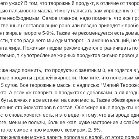
 его ужас? В том, что творожный продукт, в отличие от тво
ью пальмового масла. Я могу написать вам упрощенную ст
ете необходимым. Самое главное, надо помнить, что все 
ственные) составляющие рано или поздно приводят к проб
нт жира в твороге 5-9%. Также не рекомендуется есть дома
сти, т к то ради чего мы едим творог - а именно кальций, н
нта жира. Пожилым людям рекомендуется ограничивать по
тельно, т к употребление жирных продуктов сильно провоци
к же надо помнить, что продукты с заветным 0, не годятся 
ные продукты средней жирности. Помните, что полезным мож
 5 суток. Все творожные массы с надписью "Мягкий Творожо
кта. А если уж говорить о продуктах с добавками, а-ля ягод
х бутылочках и все встанет на свои места. Также обезжирен
ления стабилизаторов в состав. Обезжиренные продукты не
асто снова хочется есть, и это ведет к тому, что вы вроде е
тоге, меньше пользы, больше ккал, хуже настроение и слабее
 то же самое и про молоко с кефиром. 2. 5%.
при желании можно варить пополам с водой, от этого польз