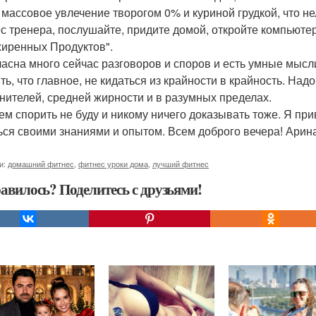
о массовое увлечение творогом 0% и куриной грудкой, что не
с тренера, послушайте, придите домой, откройте компьютер,
иренных Продуктов".
ласна много сейчас разговоров и споров и есть умные мысл
ть, что главное, не кидаться из крайности в крайность. Над
нителей, средней жирности и в разумных пределах.
кем спорить не буду и никому ничего доказывать тоже. Я п
ься своими знаниями и опытом. Всем доброго вечера! Арина
и:
домашний фитнес
,
фитнес уроки дома
,
лучший фитнес
авилось? Поделитесь с друзьями!