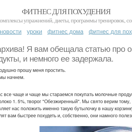
ФИТНЕС ДЛЯ ПОХУДЕНИЯ
комплексы упражнений, диеты, программы тренировок, со
новости
уроки
фитнес дома
фитнес для по
архива! Я вам обещала статью про
дукты, и немного ее задержала.
одушно прошу меня простить.
 мы начнем.
с все чаще и чаще мы стараемся покупать молочные проду
олоко 1. 5%, творог "Обезжиренный". Мы свято верим тому, 
вляет нас положить именно такую бутылочку в нашу корзинку
лят вам быстрее похудеть и, собственно, они намного полез