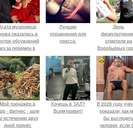
Агата муцениеце
Лучшие
День
нова оказалась в
упражнения для
физкультурни
ентре обсуждений
пресса.
отметили на
из-за перемен в
Воробьёвых гор
личной жизни.
Мой тренажёр в
Хочешь в ЗАЛ?
В 2026 году учё
ро - фитнес - зале
Всем привет!
показали, как 
о истечению двух
бы выглядет
дней принёс
человек, если 
ощутимый
его тело