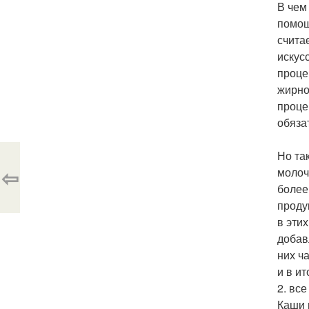
В чем
помощ
счита
искус
проце
жирно
проце
обяза
Но та
⇦
молоч
более
проду
в эти
добав
них ч
и в и
2. все
Каши 