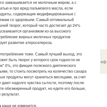
рого заквашивается не молочным жиром, а с
атью и про вред пальмового масла, если
продукты, содержащие модифицированные (
лемам со здоровьем. Самый оптимальный
шний творог, который часто достигает до 24%
е усваивается организмом из-за высокого
требление жирных молочных продуктов
рует развитие атеросклероза.
в употребление тоже. Самый лучший выход, это
⇨
ет быть творог у которого срок годности не
к" 0%, это фикция полезного диетического
ными, то стоить посмотреть на количество сахара
ные продукты могут храниться месяцами, за счет
 дают надолго чувства сытости, поэтому после
дите обезжиренный продукт, но едите его больше,
 результат.
а каши не изменится.