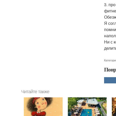
3. пр
фитне
Обезж
Я сог
помни
напол
Ни с 
делит
Категори
Понр
Читайте также