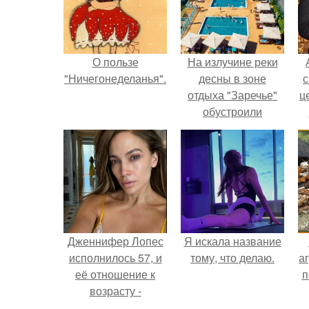
О пользе
На излучине реки
"Ничегонеделанья".
десны в зоне
с
отдыха "Заречье"
ц
обустроили
комфортный
городской пляж.
Дженнифер Лопес
Я искала название
исполнилось 57, и
тому, что делаю.
аг
её отношение к
п
возрасту -
настоящий