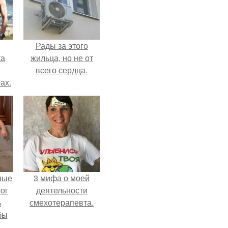
Рады за этого
ка
жильца, но не от
всего сердца.
ах.
ные
3 мифа о моей
мог
деятельности
ь
смехотерапевта.
бы