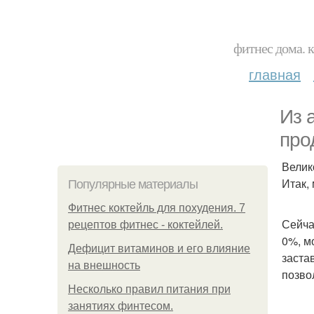
фитнес дома. 
главная
Из 
про
Велик
Итак,
Популярные материалы
Фитнес коктейль для похудения. 7
Сейча
рецептов фитнес - коктейлей.
0%, м
Дефицит витаминов и его влияние
заста
на внешность
позво
Несколько правил питания при
занятиях финтесом.