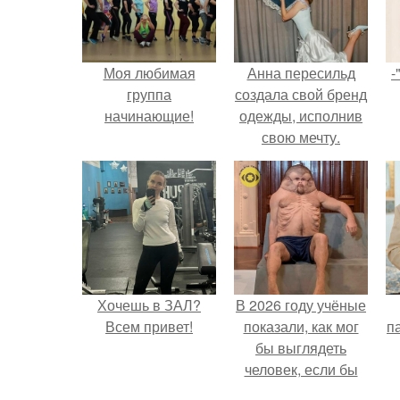
Моя любимая
Анна пересильд
-
группа
создала свой бренд
начинающие!
одежды, исполнив
свою мечту.
Хочешь в ЗАЛ?
В 2026 году учёные
Всем привет!
показали, как мог
па
бы выглядеть
человек, если бы
его тело