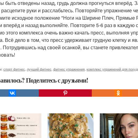
ы быть отведены назад, грудь должна прогнуться вперёд. З
 расцепите руки и расслабьтесь. Повторяйте упражнение че
имите исходное положение "Ноги на Ширине Плеч, Прямые 
и вперёд и назад выполняйте. Повторите 5-6 раз в каждую 
о этого комплекса очень важно качать пресс, выполняя у
а. Всё дело в том, что пресс удерживает грудную клетку и 
. Потрудившись над своей осанкой, вы станете привлекател
вовать!
и:
спорт фитнес
,
лучший фитнес
,
фитнес упражнения
,
комплекс упражнений для поху
авилось? Поделитесь с друзьями!