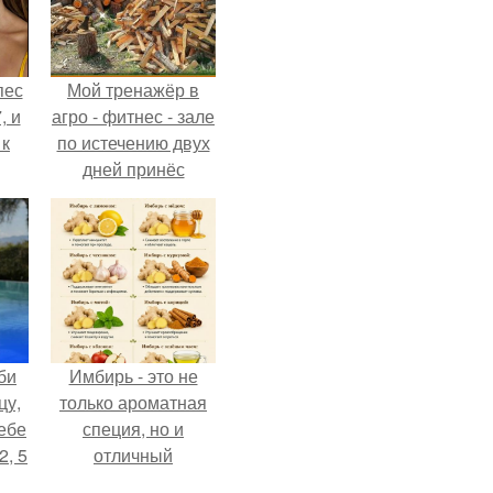
пес
Мой тренажёр в
, и
агро - фитнес - зале
 к
по истечению двух
дней принёс
ощутимый
результат.
не
я
жу
би
Имбирь - это не
цу,
только ароматная
ебе
специя, но и
2, 5
отличный
ингредиент для