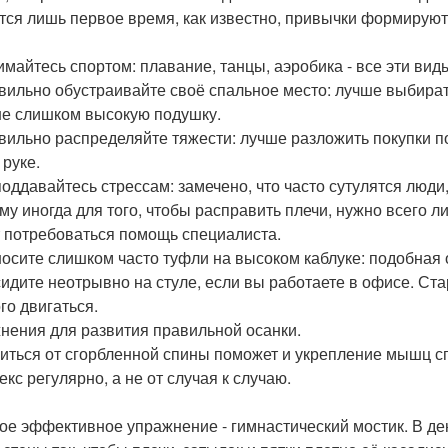
тся лишь первое время, как известно, привычки формируютс
нимайтесь спортом: плавание, танцы, аэробика - все эти ви
авильно обустраивайте своё спальное место: лучше выбират
не слишком высокую подушку.
авильно распределяйте тяжести: лучше разложить покупки п
 руке.
 поддавайтесь стрессам: замечено, что часто сутулятся л
му иногда для того, чтобы расправить плечи, нужно всего ли
 потребоваться помощь специалиста.
 носите слишком часто туфли на высоком каблуке: подобная
 сидите неотрывно на стуле, если вы работаете в офисе. Ст
го двигаться.
нения для развития правильной осанки.
иться от сгорбленной спины поможет и укрепление мышц спи
кс регулярно, а не от случая к случаю.
мое эффективное упражнение - гимнастический мостик. В де