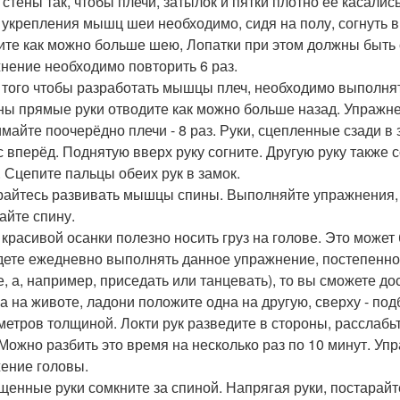
 стены так, чтобы плечи, затылок и пятки плотно её касались
я укрепления мышц шеи необходимо, сидя на полу, согнуть в
ите как можно больше шею, Лопатки при этом должны быть 
нение необходимо повторить 6 раз.
я того чтобы разработать мышцы плеч, необходимо выполн
ны прямые руки отводите как можно больше назад. Упражне
майте поочерёдно плечи - 8 раз. Руки, сцепленные сзади в
с вперёд. Поднятую вверх руку согните. Другую руку также со
. Сцепите пальцы обеих рук в замок.
арайтесь развивать мышцы спины. Выполняйте упражнения, 
айте спину.
я красивой осанки полезно носить груз на голове. Это может
дете ежедневно выполнять данное упражнение, постепенно е
е, а, например, приседать или танцевать), то вы сможете д
жа на животе, ладони положите одна на другую, сверху - под
метров толщиной. Локти рук разведите в стороны, расслабьт
 Можно разбить это время на несколько раз по 10 минут. У
ение головы.
ущенные руки сомкните за спиной. Напрягая руки, постарайт