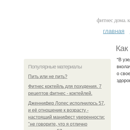
фитнес дома. 
главная
Кaк
"В узе
вкола
Популярные материалы
о сво
Пить или не пить?
здоро
Фитнес коктейль для похудения. 7
рецептов фитнес - коктейлей.
Дженнифер Лопес исполнилось 57,
и её отношение к возрасту -
настоящий манифест уверенности:
"не говорите, что я отлично