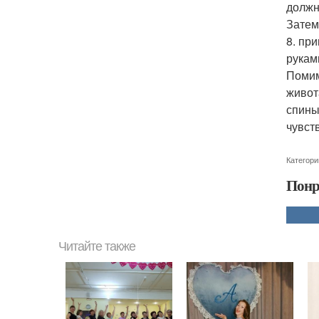
должн
Затем
8. пр
рукам
Помим
живот
спины
чувст
Категори
Понр
Читайте также