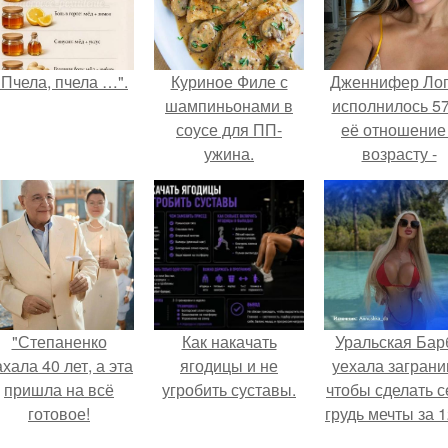
"Пчела, пчела …".
Куриное Филе с
Дженнифер Ло
шампиньонами в
исполнилось 57
соусе для ПП-
её отношение
ужина.
возрасту -
настоящий
манифест
уверенности: "
говорите, что 
отлично выгля
для 57.
"Степаненко
Как накачать
Уральская Бар
хала 40 лет, а эта
ягодицы и не
уехала заграни
пришла на всё
угробить суставы.
чтобы сделать с
готовое!
грудь мечты за 1
тыс.