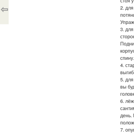
стоя у
⇦
2. дл
потян
Упраж
3. дл
сторо
Подни
корпу
спину
4. ст
выгиб
5. дл
вы бу
голов
6. лё
санти
день.
полож
7. оп