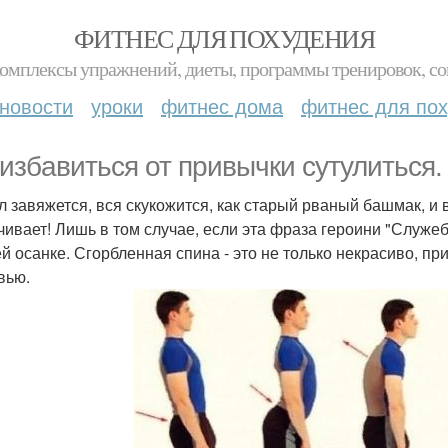
ФИТНЕС ДЛЯ ПОХУДЕНИЯ
комплексы упражнений, диеты, программы тренировок, со
новости
уроки
фитнес дома
фитнес для по
 избaвиться от привычки сутулиться.
л завяжется, вся скукожится, как старый рваный башмак, и в
чивает! Лишь в том случае, если эта фраза героини "Служеб
ей осанке. Сгорбленная спина - это не только некрасиво, п
вью.