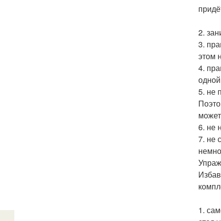
придё
2. за
3. пр
этом 
4. пр
одной
5. не
Поэто
может
6. не
7. не
немно
Упраж
Избав
компле
1. са