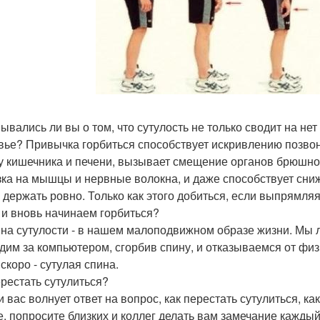
ывались ли вы о том, что сутулость не только сводит на не
вье? Привычка горбиться способствует искривлению позвон
у кишечника и печени, вызывает смещение органов брюшной
зка на мышцы и нервные волокна, и даже способствует сни
 держать ровно. Только как этого добиться, если выпрямляя
 и вновь начинаем горбиться?
на сутулости - в нашем малоподвижном образе жизни. Мы 
дим за компьютером, сгорбив спину, и отказываемся от физ
скоро - сутулая спина.
ерестать сутулиться?
ли вас волнует ответ на вопрос, как перестать сутулиться, 
е, попросите близких и коллег делать вам замечание каждый 