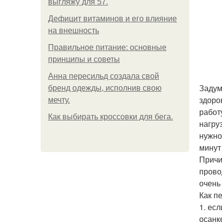
выгляжу для 57.
Дефицит витаминов и его влияние
на внешность
Правильное питание: основные
принципы и советы
Анна пересильд создала свой
Задум
бренд одежды, исполнив свою
здоро
мечту.
работ
Как выбирать кроссовки для бега.
нагру
нужно
минут
Причи
прово
очень 
Как п
1. ес
осанк