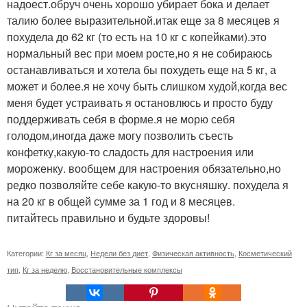
надоест.обруч очень хорошо убирает бока и делает
талию более выразительной.итак еще за 8 месяцев я
похудела до 62 кг (то есть на 10 кг с копейками).это
нормальный вес при моем росте,но я не собираюсь
останавливаться и хотела бы похудеть еще на 5 кг, а
может и более.я не хочу быть слишком худой,когда вес
меня будет устраивать я остановлюсь и просто буду
поддерживать себя в форме.я не морю себя
голодом,иногда даже могу позволить съесть
конфетку,какую-то сладость для настроения или
мороженку. вообщем для настроения обязательно,но
редко позволяйте себе какую-то вкусняшку. похудела я
на 20 кг в общей сумме за 1 год и 8 месяцев.
питайтесь правильно и будьте здоровы!
Категории:
Кг за месяц
,
Недели без диет
,
Физическая активность
,
Косметический
тип
,
Кг за неделю
,
Восстановительные комплексы