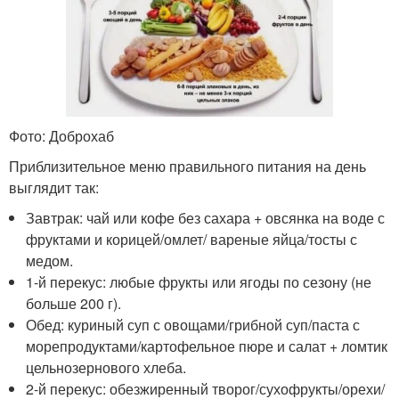
Фото: Доброхаб
Приблизительное меню правильного питания на день
выглядит так:
Завтрак: чай или кофе без сахара + овсянка на воде с
фруктами и корицей/омлет/ вареные яйца/тосты с
медом.
1-й перекус: любые фрукты или ягоды по сезону (не
больше 200 г).
Обед: куриный суп с овощами/грибной суп/паста с
морепродуктами/картофельное пюре и салат + ломтик
цельнозернового хлеба.
2-й перекус: обезжиренный творог/сухофрукты/орехи/