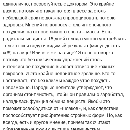
единолично, посоветуйтесь с доктором. Это крайне
важно, потому что такая потеря в весе за столь
небольшой срок не должна спровоцировать потерю
здоровья. Мнений по вопросу столь интенсивного
похудения на основе личного опыта – масса. Есть
радикальные диеты: 15 дней голода (можно употреблять
только сок и воду) и видимый результат (минус десять
кг!!!) на лицо! Или все же на лице? Это не оговорка,
потому что без физических упражнений столь
интенсивное похудение вызовет отвисание кожных
покровов. И это крайне неприятное зрелище. Кто-то
настаивает, что без клизмы каждое утро похудеть
невозможно. Народные целители утверждают, что
организм стоит чистить, чтобы он правильно заработал,
наладилась функция обмена веществ. Якобы это
поможет освободиться от «шлаков», и, как следствие,
поспособствует приобретению стройных форм. Но, как
всегда, есть и другое мнение, причем так считают
образованные люди с высшим медицинским