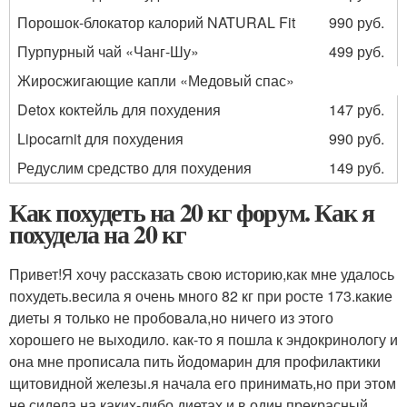
Порошок-блокатор калорий NATURAL Fit
990 руб.
Пурпурный чай «Чанг-Шу»
499 руб.
Жиросжигающие капли «Медовый спас»
Detox коктейль для похудения
147 руб.
Lipocarnit для похудения
990 руб.
Редуслим средство для похудения
149 руб.
Как похудеть на 20 кг форум. Как я
похудела на 20 кг
Привет!Я хочу рассказать свою историю,как мне удалось
похудеть.весила я очень много 82 кг при росте 173.какие
диеты я только не пробовала,но ничего из этого
хорошего не выходило. как-то я пошла к эндокринологу и
она мне прописала пить йодомарин для профилактики
щитовидной железы.я начала его принимать,но при этом
не сидела на каких-либо диетах.и в один прекрасный