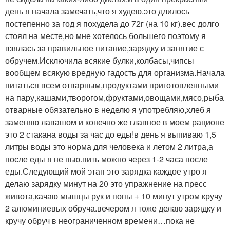
день я начала замечать,что я худею.это длилось
постепенно за год я похудела до 72г (на 10 кг).вес долго
стоял на месте,но мне хотелось большего поэтому я
взялась за правильное питание,зарядку и занятие с
обручем.Исключила всякие булки,колбасы,чипсы
вообщем всякую вредную гадость для организма.Начала
питаться всем отварным,продуктами приготовленными
на пару,кашами,творогом,фруктами,овощами,мясо,рыба
отварные обязательно в неделю я употребляю,хлеб я
заменяю лавашом и конечно же главное в моем рационе
это 2 стакана воды за час до еды!в день я выпиваю 1,5
литры воды это норма для человека и летом 2 литра,а
после еды я не пью.пить можно через 1-2 часа после
еды.Следующий мой этап это зарядка каждое утро я
делаю зарядку минут на 20 это упражнение на пресс
живота,качаю мышцы рук и попы + 10 минут утром кручу
2 алюминиевых обруча.вечером я тоже делаю зарядку и
кручу обруч в неограниченном времени…пока не