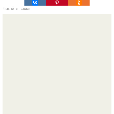
Читайте также
Как накачать попу, если у вас проблемы с
позвоночником или тренировки попы без осевой
нагрузки.