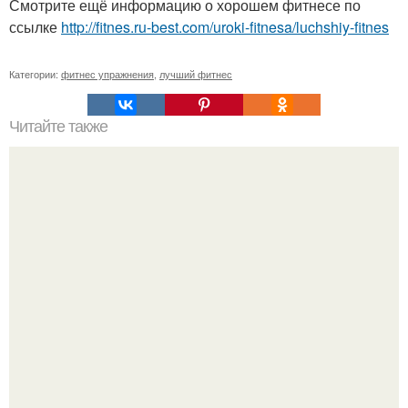
Смотрите ещё информацию о хорошем фитнесе по
ссылке
http://fitnes.ru-best.com/uroki-fitnesa/luchshiy-fitnes
Категории:
фитнес упражнения
,
лучший фитнес
Читайте также
Как все успеть?