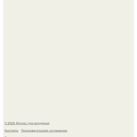
Мой тренажёр в агро - фитнес - зале по истечению двух
дней принёс ощутимый результат.
Одноклассники решили жестоко разыграть парня - и всё
пошло не по плану.
© 2026 Фитнес для похудения
Контакты
Пользовательское соглашение