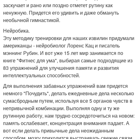
заскучает и рано или поздно отметет рутину как
ненужную. Придется его удивить и даже обмануть
необычной гимнастикой.
Нейробика.
Эту методику тренировки для наших извилин придумали
американцы - нейробиолог Лоренс Кац и писатель
мэннинг Рубин. И вот уже 15 лет мир занимается по
книге "Фитнес для ума", выбирая самые подходящие из
83 упражнений для улучшения памяти и развития
интеллектуальных способностей.
Для выполнения забавных упражнений вам придется
немного "Почудить", делать ежедневные дела несколько
сумасбродным путем, используя все 5 органов чувств в
непривычной комбинации. Выполняя одну и ту же
рутинную работу, нам трудно сосредоточиться на новом:
память ослабевает, концентрация внимания падает. А
вот если делать привычные дела неожиданным
способом, мозгу приходится выстраивать свежие связи