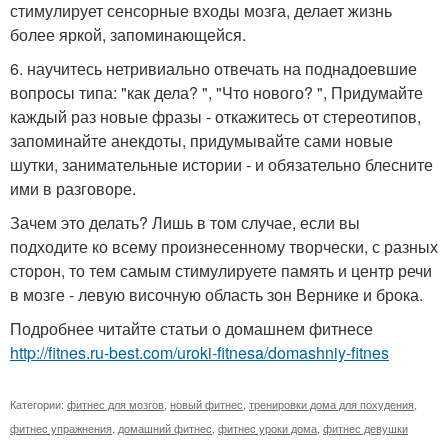
стимулирует сенсорные входы мозга, делает жизнь
более яркой, запоминающейся.
6. научитесь нетривиально отвечать на поднадоевшие
вопросы типа: "как дела? ", "Что нового? ", Придумайте
каждый раз новые фразы - откажитесь от стереотипов,
запоминайте анекдоты, придумывайте сами новые
шутки, занимательные истории - и обязательно блесните
ими в разговоре.
Зачем это делать? Лишь в том случае, если вы
подходите ко всему произнесенному творчески, с разных
сторон, то тем самым стимулируете память и центр речи
в мозге - левую височную область зон Вернике и брока.
Подробнее читайте статьи о домашнем фитнесе
http://fitnes.ru-best.com/uroki-fitnesa/domashniy-fitnes
Категории:
фитнес для мозгов
,
новый фитнес
,
тренировки дома для похудения
,
фитнес упражнения
,
домашний фитнес
,
фитнес уроки дома
,
фитнес девушки