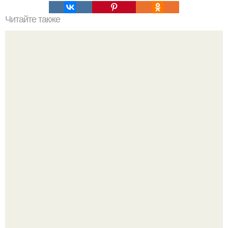
Читайте также
5 лучших упражнений для шикарного пресса?
Чем больше новостей про новую "Дюну", тем сильнее
ощущение - нас снова ждёт что-то мощное.