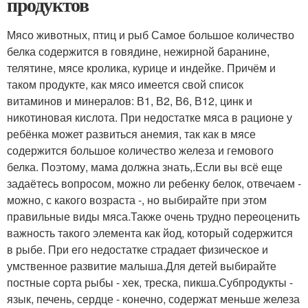
продуктов
Мясо животных, птиц и рыб Самое большое количество
белка содержится в говядине, нежирной баранине,
телятине, мясе кролика, курице и индейке. Причём и
таком продукте, как мясо имеется свой список
витаминов и минералов: В1, В2, В6, В12, цинк и
никотиновая кислота. При недостатке мяса в рационе у
ребёнка может развиться анемия, так как в мясе
содержится большое количество железа и гемового
белка. Поэтому, мама должна знать,.Если вы всё еще
задаётесь вопросом, можно ли ребенку белок, отвечаем -
можно, с какого возраста -, но выбирайте при этом
правильные виды мяса.Также очень трудно переоценить
важность такого элемента как йод, который содержится
в рыбе. При его недостатке страдает физическое и
умственное развитие малыша.Для детей выбирайте
постные сорта рыбы - хек, треска, пикша.Субпродукты -
язык, печень, сердце - конечно, содержат меньше железа