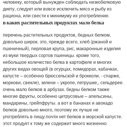
человеку, который вынужден соблюдать низкобелковую
диету, следует или вовсе исключить мясо и рыбу из
рациона, или свести к минимуму их употребление.
в каких растительных продуктах мало белка
перечень растительных продуктов, бедных белком,
довольно широк. это, прежде всего, хлеб (ржаной и
пшеничный), перловая крупа, рис, макаронные изделия
из муки твердых сортов пшеницы. кроме того,
небольшое количество белка в картофеле и многих
других видах овощей (в огурцах, помидорах, кабачках,
капусте – особенно брюссельской и брокколи, - спарже,
моркови, свекле), зелени – укропе, петрушке,, сельдерее.
очень мало белков в арбузах. бедны белком также
многие фрукты, особенно цитрусовые – апельсины,
мандарины, грейпфруты. а вот в бананах и авокадо
белков довольно много, поэтому их лучше не
употреблять в пищу.почти нет белков в морской капусте.
этот продукт к тому же содержит много жизненно