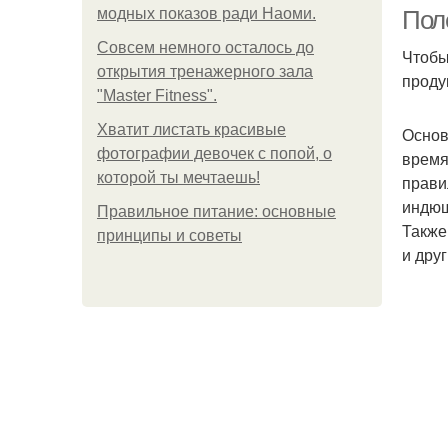
модных показов ради Наоми.
Поле
Совсем немного осталось до
Чтобы
открытия тренажерного зала
проду
"Master Fitness".
Хватит листать красивые
Основ
фотографии девочек с попой, о
время
которой ты мечтаешь!
прави
индюш
Правильное питание: основные
Также
принципы и советы
и дру