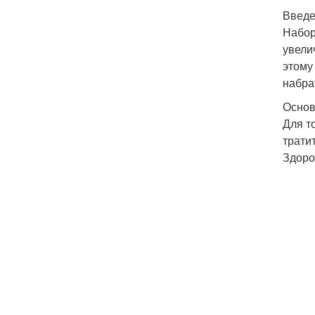
Введ
Набор
увели
этому
набра
Основ
Для т
трати
Здоро