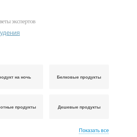
веты экспертов
худения
родукт на ночь
Белковые продукты
отные продукты
Дешевые продукты
Показать все
дукты во время