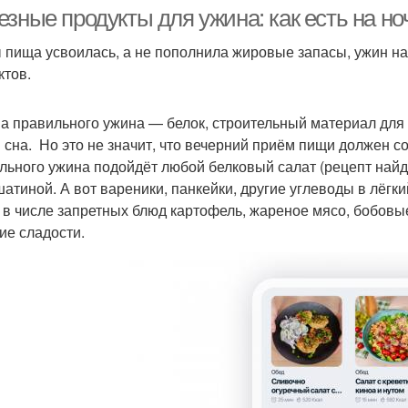
содержанием
зные продукты для ужина: как есть на но
 пища усвоилась, а не пополнила жировые запасы, ужин на
ктов.
а правильного ужина — белок, строительный материал для
 сна. Но это не значит, что вечерний приём пищи должен сос
льного ужина подойдёт любой белковый салат (рецепт найд
атиной. А вот вареники, панкейки, другие углеводы в лёг
 в числе запретных блюд картофель, жареное мясо, бобовые
гие сладости.