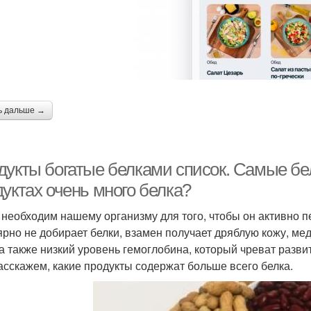
ь дальше →
дукты богатые белками список. Самые бел
уктах очень много белка?
 необходим нашему организму для того, чтобы он активно пе
ярно не добирает белки, взамен получает дряблую кожу, ме
 а также низкий уровень гемоглобина, который чреват разв
асскажем, какие продукты содержат больше всего белка.