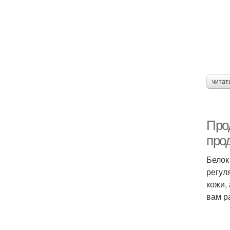
читат
Про
прод
Белок
регул
кожи,
вам р