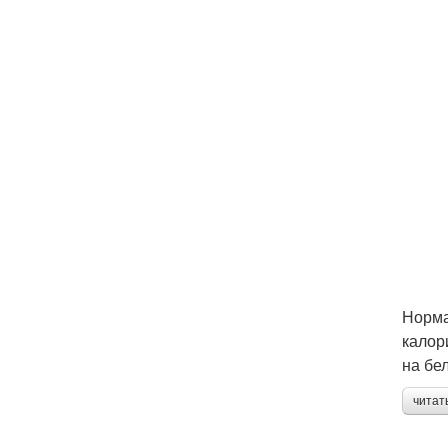
Норма
калор
на бел
читат