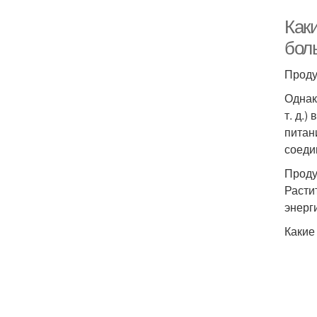
Каки
бол
Проду
Однак
т. д.
питан
соеди
Проду
Расти
энерг
Какие