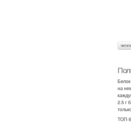
читат
Пол
Белок
на не
кажду
2.5 г
тольк
ТОП-5