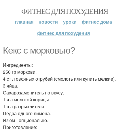
ФИТНЕС ДЛЯ ПОХУДЕНИЯ
главная
новости
уроки
фитнес дома
фитнес для похудения
Кекс с морковью?
Ингредиенты:
250 гр моркови.
4 ст л овсяных отрубей (смолоть или купить мелкие).
3 яйца.
Сахарозаменитель по вкусу.
1 ч л молотой корицы.
1 ч л разрыхлителя.
Цедра одного лимона.
Изюм - опционально.
Приготовление: