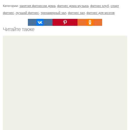
Категории:
занятия фитнесом дома
,
фитнес дома музыка
,
фитнес клуб
,
спорт
фитнес
,
лучший фитнес
,
тренажерный зал
,
фитнес зал
,
фитнес для мозгов
Читайте также
Твой рост о тебе много нового расскажет!