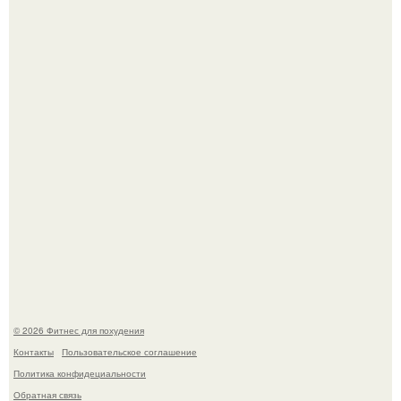
Сергей соседов показал свою скромную дачу - и удивил
поклонников.
Не зря её попу считают лучшей в мире.
© 2026 Фитнес для похудения
Контакты
Пользовательское соглашение
Политика конфидециальности
Обратная связь