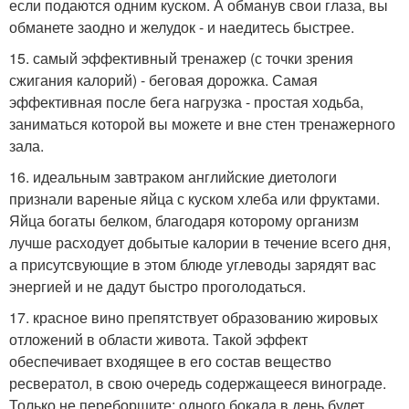
если подаются одним куском. А обманув свои глаза, вы
обманете заодно и желудок - и наедитесь быстрее.
15. самый эффективный тренажер (с точки зрения
сжигания калорий) - беговая дорожка. Самая
эффективная после бега нагрузка - простая ходьба,
заниматься которой вы можете и вне стен тренажерного
зала.
16. идеальным завтраком английские диетологи
признали вареные яйца с куском хлеба или фруктами.
Яйца богаты белком, благодаря которому организм
лучше расходует добытые калории в течение всего дня,
а присутсвующие в этом блюде углеводы зарядят вас
энергией и не дадут быстро проголодаться.
17. красное вино препятствует образованию жировых
отложений в области живота. Такой эффект
обеспечивает входящее в его состав вещество
ресвератол, в свою очередь содержащееся винограде.
Только не переборщите: одного бокала в день будет