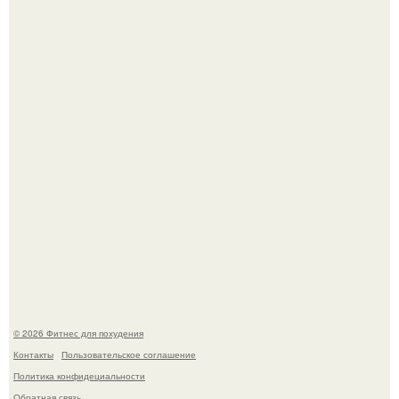
Имбирь - это не только ароматная специя, но и отличный
ингредиент для полезных напитков и блюд.
Тут даже мы не знаем, как комментировать.
© 2026 Фитнес для похудения
Контакты
Пользовательское соглашение
Политика конфидециальности
Обратная связь