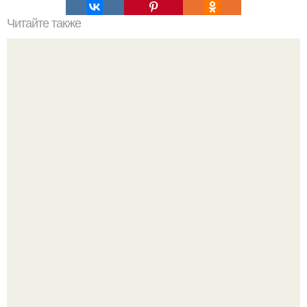
Читайте также
История фитнеса. История о том, как я стала тренером
Китовьи вши. На самом деле это не насекомые, а
ракообразные, относящиеся к бокоплавам.