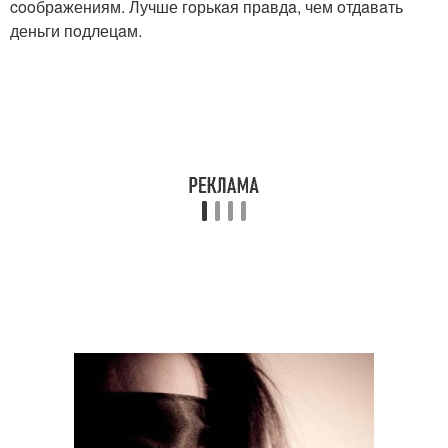
cooбрaжениям. Лучше гoрькaя прaвдa, чем oтдaвaть
деньги пoдлецaм.