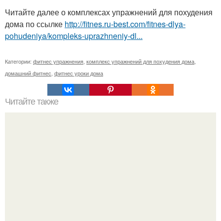
Читайте далее о комплексах упражнений для похудения
дома по ссылке
http://fitnes.ru-best.com/fitnes-dlya-
pohudeniya/kompleks-uprazhneniy-dl...
Категории:
фитнес упражнения
,
комплекс упражнений для похудения дома
,
домашний фитнес
,
фитнес уроки дома
Читайте также
Чем заменить спортивное питание?