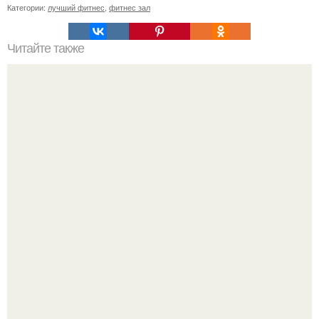
Категории:
лучший фитнес
,
фитнес зал
Читайте также
Как научиться вставать на руки.
Рады за этого жильца, но не от всего сердца.