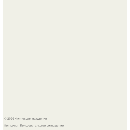
3 мифа о моей деятельности смехотерапевта.
Имбирь - это не только ароматная специя, но и отличный
ингредиент для полезных напитков и блюд.
© 2026 Фитнес для похудения
Контакты
Пользовательское соглашение