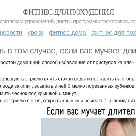
ФИТНЕС ДЛЯ ПОХУДЕНИЯ
комплексы упражнений, диеты, программы тренировок, со
новости
уроки
фитнес дома
фитнес для по
ь в том случае, если вас мучает дл
простой домашний способ избавления от приступов кашля -
ебольшую кастрюлю влить стакан воды и поставить на огонь.
а вода закипит, всыпать в неё 6 мелко порезанных зубчиков 
омить чеснок под крышкой 5 минут.
ть кастрюлю с огня, открыть крышку и всыпать 1 ч. ложку пи