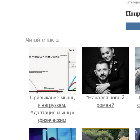
Категори
Понр
Читайте также
Привыкание мышц
"Начался новый
к нагрузкам.
роман?
с
Адаптация мышц к
физическим
нагрузкам.