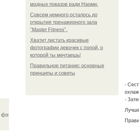
модных показов ради Наоми.
Совсем немного осталось до
открытия тренажерного зала
"Master Fitness".
Хватит листать красивые
фотографии девочек с попой, о
которой ты мечтаешь!
Правильное питание: основные
принципы и советы
- Сест
охлаж
- Зат
Лучше
⇦
Прави