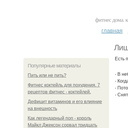
фитнес дома. 
главная
Лиш
Есть 
Популярные материалы
- В н
Пить или не пить?
- Когд
Фитнес коктейль для похудения. 7
- Пот
рецептов фитнес - коктейлей.
- Сня
Дефицит витаминов и его влияние
на внешность
Как легендарный поп - король
Майкл Джексон сорвал тридцать