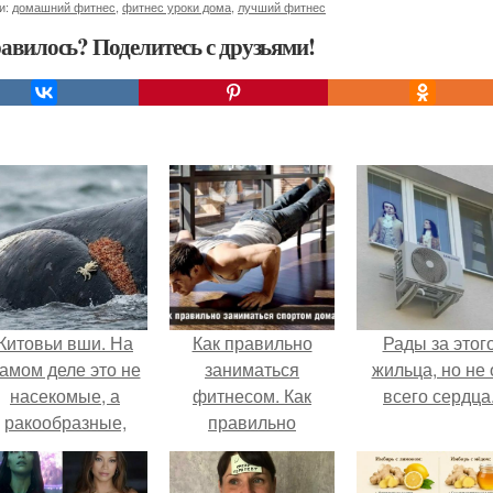
и:
домашний фитнес
,
фитнес уроки дома
,
лучший фитнес
авилось? Поделитесь с друзьями!
Китовьи вши. На
Как правильно
Рады за этог
амом деле это не
заниматься
жильца, но не 
насекомые, а
фитнесом. Как
всего сердца
ракообразные,
правильно
относящиеся к
заниматься
бокоплавам.
спортом в