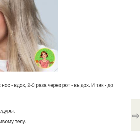
ос - вдох, 2-3 раза через рот - выдох. И так - до
едуры.
⇨
ивому телу.