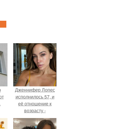
о
Дженнифер Лопес
от
исполнилось 57, и
.
её отношение к
возрасту -
настоящий
манифест