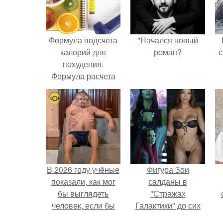
Формула подсчета
"Начался новый
калорий для
роман?
с
похудения.
Формула расчета
нормы калорий
Миффлина-Сан
Жеора
В 2026 году учёные
Фигура Зои
показали, как мог
салданы в
бы выглядеть
"Стражах
человек, если бы
Галактики" до сих
его тело
пор вызывает