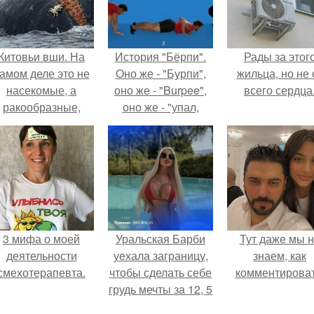
Китовьи вши. На
История "Бёрпи".
Рады за этог
амом деле это не
Оно же - "Бурпи",
жильца, но не 
насекомые, а
оно же - "Burpee",
всего сердца
ракообразные,
оно же - "упал,
относящиеся к
отжался, прыгнул,
бокоплавам.
повторил".
3 мифа о моей
Уральская Барби
Тут даже мы 
деятельности
уехала заграницу,
знаем, как
смехотерапевта.
чтобы сделать себе
комментироват
грудь мечты за 12, 5
тыс.