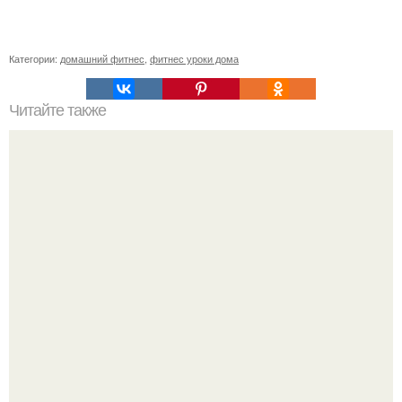
Категории:
домашний фитнес
,
фитнес уроки дома
Читайте также
В чем польза ходьбы на ягодицах?