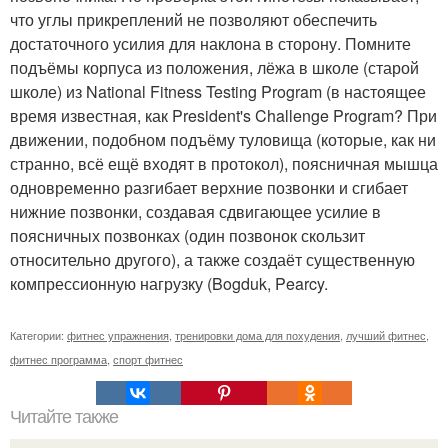
что углы прикреплений не позволяют обеспечить
достаточного усилия для наклона в сторону. Помните
подъёмы корпуса из положения, лёжа в школе (старой
школе) из National Fitness Testing Program (в настоящее
время известная, как President's Challenge Program? При
движении, подобном подъёму туловища (которые, как ни
странно, всё ещё входят в протокол), поясничная мышца
одновременно разгибает верхние позвонки и сгибает
нижние позвонки, создавая сдвигающее усилие в
поясничных позвонках (один позвонок скользит
относительно другого), а также создаёт существенную
компрессионную нагрузку (Bogduk, Pearcy.
Категории:
фитнес упражнения
,
тренировки дома для похудения
,
лучший фитнес
,
фитнес программа
,
спорт фитнес
Читайте также