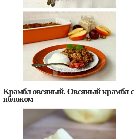
Крамбл овсяный. Овсяный крамбл с
яблоком