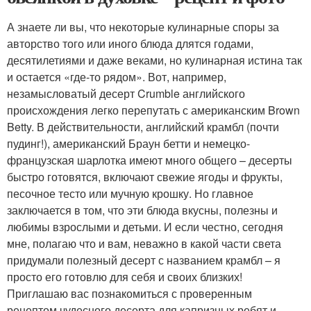
А знаете ли вы, что некоторые кулинарные споры за
авторство того или иного блюда длятся годами,
десятилетиями и даже веками, но кулинарная истина так
и остается «где-то рядом». Вот, например,
незамысловатый десерт Crumble английского
происхождения легко перепутать с американским Brown
Betty. В действительности, английский крамбл (почти
пудинг!), американский Браун бетти и немецко-
французская шарлотка имеют много общего – десерты
быстро готовятся, включают свежие ягоды и фрукты,
песочное тесто или мучную крошку. Но главное
заключается в том, что эти блюда вкусны, полезны и
любимы взрослыми и детьми. И если честно, сегодня
мне, полагаю что и вам, неважно в какой части света
придумали полезный десерт с названием крамбл – я
просто его готовлю для себя и своих близких!
Приглашаю вас познакомиться с проверенным
рецептом чудесного десерта для капризных ребят и