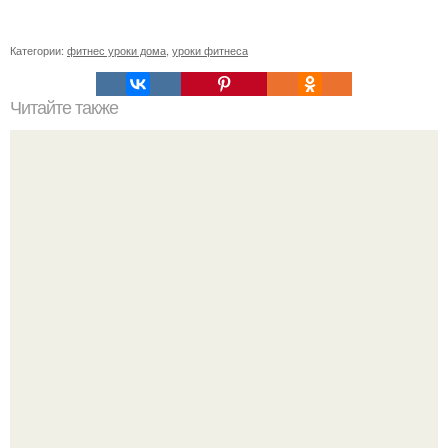
Категории:
фитнес уроки дома
,
уроки фитнеса
Читайте также
Сколько раз нужно делать планку, чтобы похудеть.
Сколько раз в день делать планку —, чтобы был
результат для похудения