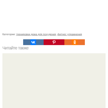
Категории:
тренировки дома для похудения
,
фитнес упражнения
Читайте также
Упражнения для похудения при больной спине.
Специальные Упражнения при болях в пояснице.