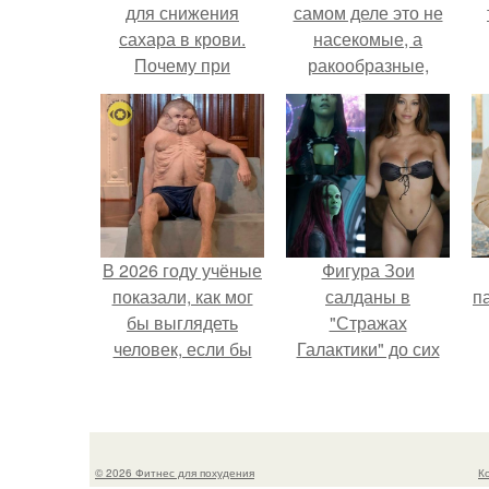
для снижения
самом деле это не
сахара в крови.
насекомые, а
Почему при
ракообразные,
диабете
относящиеся к
увеличивается
бокоплавам.
потребность в
витаминах и
минералах
В 2026 году учёные
Фигура Зои
показали, как мог
салданы в
па
бы выглядеть
"Стражах
человек, если бы
Галактики" до сих
его тело
пор вызывает
эволюционировало
восхищение.
специально для
выживания в
© 2026 Фитнес для похудения
К
автокатастpoфах.