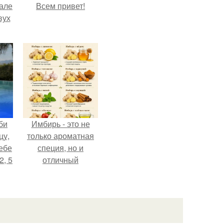
зале
Всем привет!
вух
би
Имбирь - это не
цу,
только ароматная
ебе
специя, но и
2, 5
отличный
ингредиент для
полезных напитков
и блюд.