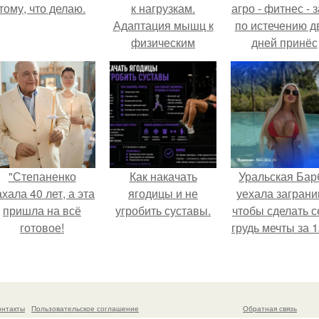
тому, что делаю.
к нагрузкам.
агро - фитнес - 
Адаптация мышц к
по истечению д
физическим
дней принёс
нагрузкам.
ощутимый
результат.
"Степаненко
Как накачать
Уральская Бар
хала 40 лет, а эта
ягодицы и не
уехала заграни
пришла на всё
угробить суставы.
чтобы сделать с
готовое!
грудь мечты за 1
тыс.
онтакты
Пользовательское соглашение
Обратная связь