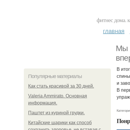
фитнес дома. 
главная
Мы 
впе
В ито
спины
Популярные материалы
и зав
Как стать красивой за 30 дней.
В пер
Valeria Ammirato. Основная
упраж
информация.
Категори
Паштет из куриной грудки.
Понр
Китайские шарики как способ
сохранить здоровье, не вставая с