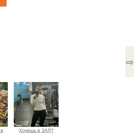
⇨
 в
Хочешь в ЗАЛ?