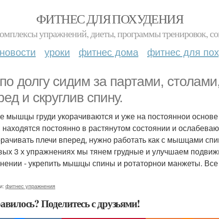
ФИТНЕС ДЛЯ ПОХУДЕНИЯ
комплексы упражнений, диеты, программы тренировок, со
новости
уроки
фитнес дома
фитнес для по
по долгу сидим за партами, столами
ред и скруглив спину.
ге мышцы груди укорачиваются и уже на постояннои основе
 находятся постоянно в растянутом состоянии и ослабевают
орачивать плечи вперед, нужно работать как с мышцами спин
вых 3 х упражнениях мы тянем грудные и улучшаем подвиж
нении - укрепить мышцы спины и ротаторнои манжеты. Все
и:
фитнес упражнения
авилось? Поделитесь с друзьями!