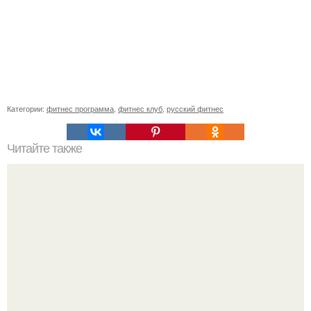
Категории:
фитнес программа
,
фитнес клуб
,
русский фитнес
Читайте также
Как накачаться дома - программа для тренировок дома.