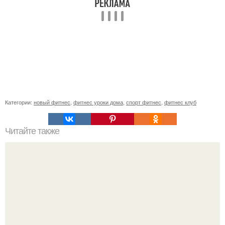
Категории:
новый фитнес
,
фитнес уроки дома
,
спорт фитнес
,
фитнес клуб
Читайте также
Сколько раз нужно делать планку, чтобы похудеть.