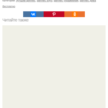
Категории:
лучший фитнес
,
фитнес клуб
,
фитнес упражнения
,
фитнес дома
бесплатно
Читайте также
Как усложнить базовые упражнения.