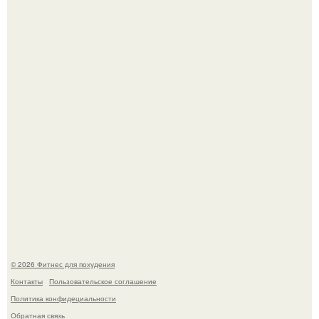
Как накачать ягодицы и не угробить суставы.
Имбирь - это не только ароматная специя, но и отличный
ингредиент для полезных напитков и блюд.
© 2026 Фитнес для похудения
Контакты
Пользовательское соглашение
Политика конфидециальности
Обратная связь