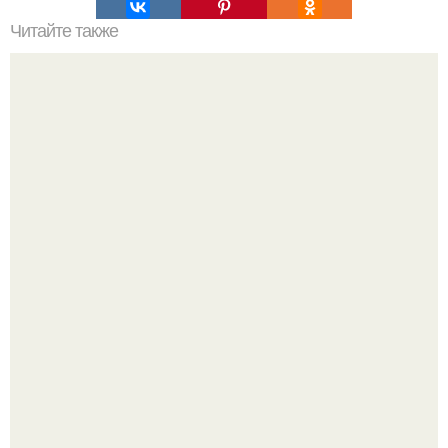
Читайте также
Тренировки при протрузии. Межпозвоночная грыжа,
протрузия.
Анна пересильд создала свой бренд одежды, исполнив