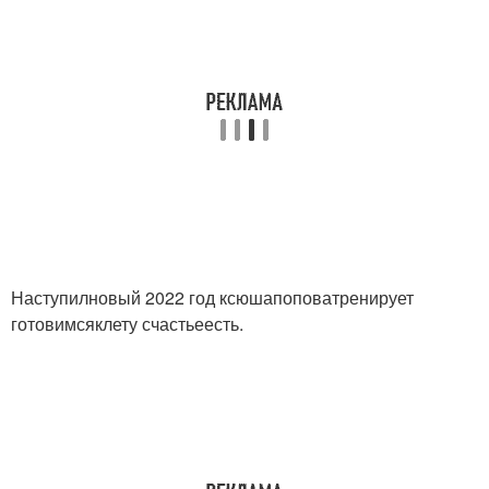
Наступилновый 2022 год ксюшапоповатренирует
готовимсяклету счастьеесть.