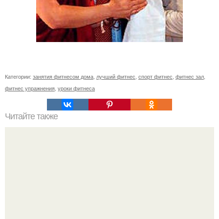
Категории:
занятия фитнесом дома
,
лучший фитнес
,
спорт фитнес
,
фитнес зал
,
фитнес упражнения
,
уроки фитнеса
Читайте также
Идеальные ягодицы: топ - 5 упражнений.