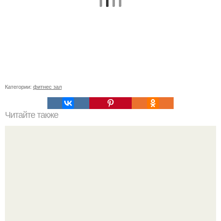
Категории:
фитнес зал
Читайте также
Куда сходить в Тюмени. 20 Лучших мест в Тюмени, куда
можно сходить с маленьким ребенком