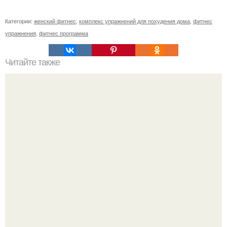
Категории:
женский фитнес
,
комплекс упражнений для похудения дома
,
фитнес
упражнения
,
фитнес программа
Читайте также
Как похудела ольга бузова. Секреты диеты Ольги
Бузовой —, как питается популярная певица, модель,
ведущая ток-шоу?