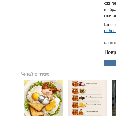
сжига
выбра
сжига
Ещё ч
pohude
Категори
Понр
Читайте также