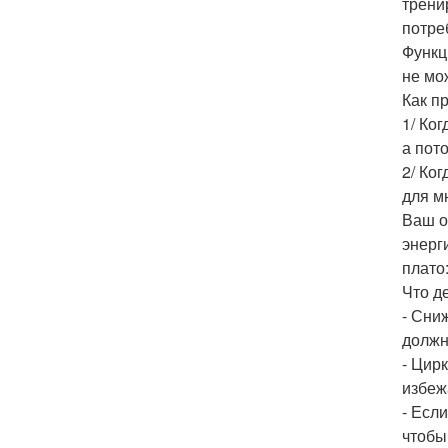
трени
потре
Функц
не мо
Как п
1/ Ко
а пото
2/ Ко
для м
Ваш о
энерг
плато
Что д
- Сни
должн
- Цир
избеж
- Есл
чтобы