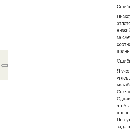
Ошибк
Низко
атлет
низки
за сч
соотн
прини
Ошибк
⇦
Я уже
углев
метаб
Овсян
Однак
чтобы
проце
По су
задаю