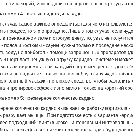
еством калорий, можно добиться поразительных результатов
а номер 4: ложные надежды на чудо.
м случае самое важное определиться для чего используются
ить процесс, то это оправдано. Лишь в том случае, если чу
у в тренажерном зале и строгую диету, то, увы, не получится
 - пояса и костюмы - сауны нужны только в последние неск
ть воду, не прибегая к помощи запрещенных препаратов (д
в и шорт дает ненужную нагрузку каридио - системе и может
мать ли жиросжигатели, каждый спортсмен решает для себя
тах и не надеяться только на волшебную силу чудо - таблет
еллюлитный массаж - неплохое средство, чтобы разгалить к
на и тренировок эффективно мало и только на короткий сро
а номер 5: чрезмерное количество кардио.
ерное количество кардио вызывает выработку кортизола - г
ть разрушает мышцы. При подготовке есть 2 варианта карди
лее подходящий: виит (высоко - интенсивный интервальный 
ботать рельеф, а вот низкоинтенсивное кардио будет длинн