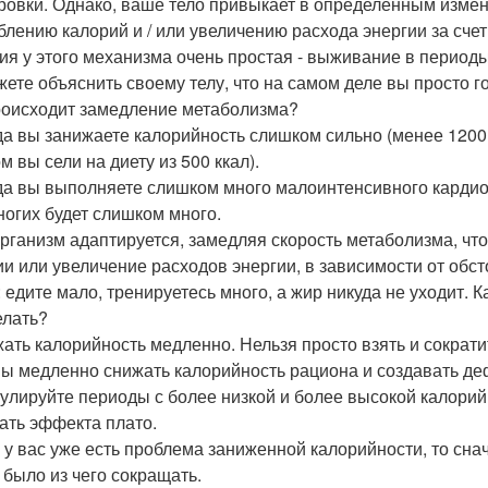
ровки. Однако, ваше тело привыкает в определенным изме
блению калорий и / или увеличению расхода энергии за сче
ия у этого механизма очень простая - выживание в периоды 
жете объяснить своему телу, что на самом деле вы просто г
роисходит замедление метаболизма?
гда вы занижаете калорийность слишком сильно (менее 1200 
м вы сели на диету из 500 ккал).
гда вы выполняете слишком много малоинтенсивного кардио (
ногих будет слишком много.
рганизм адаптируется, замедляя скорость метаболизма, ч
ии или увеличение расходов энергии, в зависимости от обс
: едите мало, тренируетесь много, а жир никуда не уходит. К
елать?
жать калорийность медленно. Нельзя просто взять и сократи
ы медленно снижать калорийность рациона и создавать де
кулируйте периоды с более низкой и более высокой калорий
ать эффекта плато.
и у вас уже есть проблема заниженной калорийности, то сн
 было из чего сокращать.