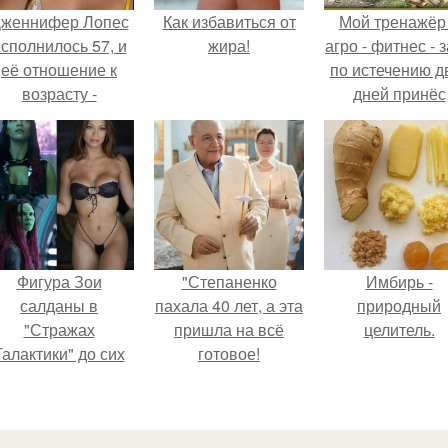
женнифер Лопес
Как избавиться от
Мой тренажёр
сполнилось 57, и
жира!
агро - фитнес - 
её отношение к
по истечению д
возрасту -
дней принёс
настоящий
ощутимый
манифест
результат.
уверенности: "не
говорите, что я
отлично выгляжу
для 57.
Фигура Зои
"Степаненко
Имбирь -
салданы в
пахала 40 лет, а эта
природный
"Стражах
пришла на всё
целитель.
Галактики" до сих
готовое!
пор вызывает
восхищение.