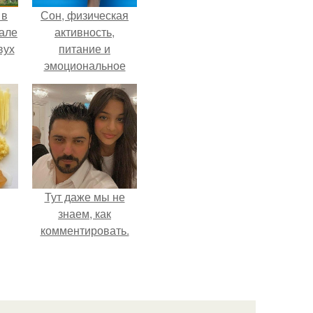
 в
Сон, физическая
зале
активность,
вух
питание и
эмоциональное
состояние!
Тут даже мы не
знаем, как
комментировать.