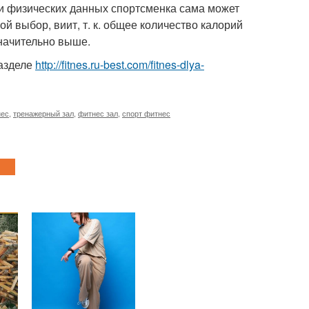
 и физических данных спортсменка сама может
й выбор, виит, т. к. общее количество калорий
начительно выше.
разделе
http://fitnes.ru-best.com/fitnes-dlya-
нес
,
тренажерный зал
,
фитнес зал
,
спорт фитнес