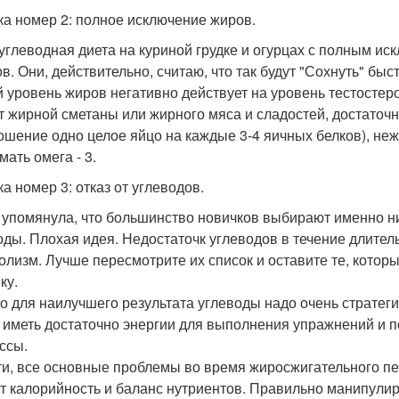
а номер 2: полное исключение жиров.
углеводная диета на куриной грудке и огурцах с полным и
ов. Они, действительно, считаю, что так будут "Сохнуть" быс
й уровень жиров негативно действует на уровень тестосте
ет жирной сметаны или жирного мяса и сладостей, достаточн
ошение одно целое яйцо на каждые 3-4 яичных белков), не
мать омега - 3.
а номер 3: отказ от углеводов.
 упомянула, что большинство новичков выбирают именно ни
оды. Плохая идея. Недостаточк углеводов в течение длител
олизм. Лучше пересмотрите их список и оставите те, которы
ку.
о для наилучшего результата углеводы надо очень стратеги
 иметь достаточно энергии для выполнения упражнений и п
ссы.
ти, все основные проблемы во время жиросжигательного пе
т калорийность и баланс нутриентов. Правильно манипулир