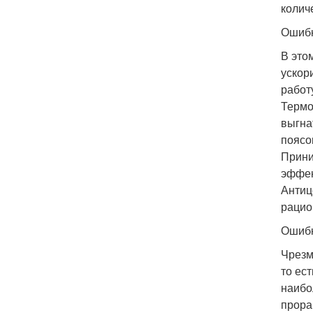
колич
Ошибк
В это
ускор
работ
Термо
выгна
поясо
Прини
эффек
Антиц
рацио
Ошибк
Чрезм
то ес
наибо
прора