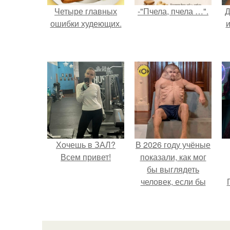
Четыре главных
-"Пчела, пчела …".
Д
ошибки худеющих.
и
Хочешь в ЗАЛ?
В 2026 году учёные
Всем привет!
показали, как мог
бы выглядеть
человек, если бы
его тело
эволюционировало
специально для