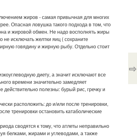
сключением жиров - самая привычная для многих
трее. Опасная ловушка такого подхода в том, что
рона и жировой обмен. Не надо восполнять жиры
о не исключать желтки яиц ( сохраните
жирную говядину и жирную рыбу. Отдельно стоит
⇨
зкоуглеводную диету, а значит исключают все
ьного времени значительно замедляет
е действительно полезны: бурый рис, гречку и
чески расположить: до и/или после тренировки,
осле тренировки остановить катаболические
риода сводятся к тому, что атлеты неправильно
уя белками, жирами и углеводами, а также