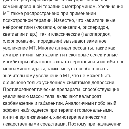
комбинированной терапии с метформином. Увеличение
МТ также распространено при применении
психотропной терапии. Известно, что как атипичные
нейролептики (клозапин, оланзепин, рисперидон,
кветиапин и др.), так и классические (галоперидол,
хлорпромазин, тиоридазин) вызывают заметное
увеличение МТ. Многие антидепрессанты, такие как
амитриптилин, миртазапин и некоторые селективные
ингибиторы обратного захвата серотонина и ингибиторы
моноаминоксидазы, также могут способствовать
значительному увеличению МТ, что не может быть
объяснено только усилением симптомов депрессии.
Противоэпилептические препараты, способствующие
увеличению массы тела, включают вальпроат,
карбамазепин и габапентин. Аналогичный побочный
эффект наблюдается при терапии гормональными,
антигипертензивными, химиотерапевтическими
лекарственными средствами. Поэтому при назначении