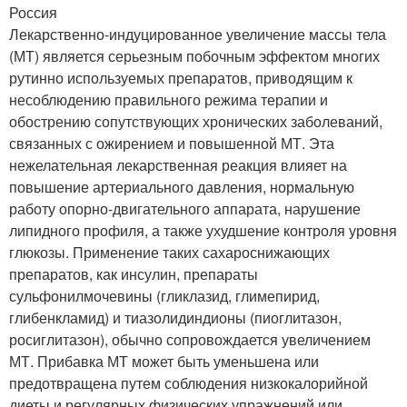
Россия
Лекарственно-индуцированное увеличение массы тела
(МТ) является серьезным побочным эффектом многих
рутинно используемых препаратов, приводящим к
несоблюдению правильного режима терапии и
обострению сопутствующих хронических заболеваний,
связанных с ожирением и повышенной МТ. Эта
нежелательная лекарственная реакция влияет на
повышение артериального давления, нормальную
работу опорно-двигательного аппарата, нарушение
липидного профиля, а также ухудшение контроля уровня
глюкозы. Применение таких сахароснижающих
препаратов, как инсулин, препараты
сульфонилмочевины (гликлазид, глимепирид,
глибенкламид) и тиазолидиндионы (пиоглитазон,
росиглитазон), обычно сопровождается увеличением
МТ. Прибавка МТ может быть уменьшена или
предотвращена путем соблюдения низкокалорийной
диеты и регулярных физических упражнений или