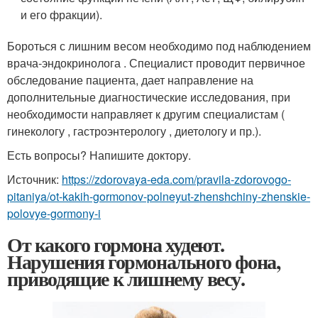
и его фракции).
Бороться с лишним весом необходимо под наблюдением
врача-эндокринолога . Специалист проводит первичное
обследование пациента, дает направление на
дополнительные диагностические исследования, при
необходимости направляет к другим специалистам (
гинекологу , гастроэнтерологу , диетологу и пр.).
Есть вопросы? Напишите доктору.
Источник:
https://zdorovaya-eda.com/pravila-zdorovogo-
pitaniya/ot-kakih-gormonov-polneyut-zhenshchiny-zhenskie-
polovye-gormony-i
От какого гормона худеют.
Нарушения гормонального фона,
приводящие к лишнему весу.