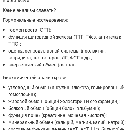
в организме.
Какие анализы сдавать?
Гормональные исследования:
гормон роста (СГТ);
функция щитовидной железы (ТТГ, Т4св, антитела к
ТПО);
оценка репродуктивной системы (пролактин,
эстрадиол, тестостерон, ЛГ, ФСГ и др.;
энергетический обмен (лептин).
Биохимический анализ крови:
углеводный обмен (инсулин, глюкоза, гликированный
гемоглобин);
жировой обмен (общий холестерин и его фракции);
белковый обмен (общий белок, альбумин);
функция почек (креатинин, мочевая кислота);
минеральный обмен (кальций, магний, калий, натрий);
состояние функции печени (АлТ, АсТ, ЩФ, билирубин