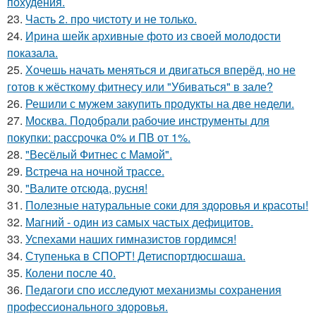
похудения.
23.
Часть 2. про чистоту и не только.
24.
Ирина шейк архивные фото из своей молодости
показала.
25.
Хочешь начать меняться и двигаться вперёд, но не
готов к жёсткому фитнесу или "Убиваться" в зале?
26.
Решили с мужем закупить продукты на две недели.
27.
Москва. Подобрали рабочие инструменты для
покупки: рассрочка 0% и ПВ от 1%.
28.
"Весёлый Фитнес с Мамой".
29.
Встреча на ночной трассе.
30.
"Валите отсюда, русня!
31.
Полезные натуральные соки для здоровья и красоты!
32.
Магний - один из самых частых дефицитов.
33.
Успехами наших гимназистов гордимся!
34.
Ступенька в СПОРТ! Детиспортдюсшаша.
35.
Колени после 40.
36.
Педагоги спо исследуют механизмы сохранения
профессионального здоровья.