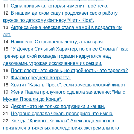
11.
Одна привычка, которая изменит твоё тело.
12.
В нашем детском саду продолжает свою работу
кружок по детскому фитнесу "Фит - Kids".
13.
Актриса Анна невская стала мамой в возрасте 49
лет.
14.
Накипело. Открываешь ленту, а там spaч:
15.
"У Дочери Сильный Характер, но он ее Сломал": как
тренер детской команды годами надругался над
девочками, угрожая исключением из секции.
16.
Пост: спорт - это жизнь, но стройность - это тарелка?
17.
Фиаско среднего возраста.
18.
Хватит "Качать Пресс", если хочешь плоский живот.
19.
Жена Павла прилучного сделала заявление: "Мы с
Мужем Прошли до Конца".
20.
Декрет - это не только подгузники и кашки.
21.
Недавно сделала чекап, проверила что имею.
22.
Звезда "Кривого Зеркала" Александр морозов
признался в тяжелых последствиях экстремального