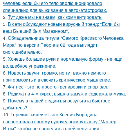
человек, если бы его тело эволюционировало
специально для выживания в автокатастpoфах.
2.
Тут даже мы не знаем, как комментировать.
3.
В ceти обсуждают новый вирусный тренд: "Если бы
ваш Бывший был Магазином".
4.
Обладательница титула "Самого Красивого Человека
Мира" по версии People в 62 года выглядит
сногсшибательно.
5.
Хочешь большие руки и нормальную форму - не ищи
волшебное упражнение.
6.
Новость звучит громко, но тут важно немного
притормозить и включить критическое мышление.
7.
Фитнес - это не просто тренировки и спортзал.
8.
Родила на 4-м курсе, вышла замуж и содержала мужа.
9.
Почему в нашей студии вы результата быстрее
добьетесь?
10.
Терехин заявляет, что Ксения Бородина
посоветовала своему супругу покинуть шоу "Мастер
Игры", чтобы не навредить своей репутации.