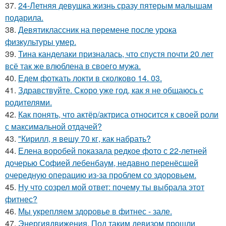
37.
24-Летняя девушка жизнь сразу пятерым малышам
подарила.
38.
Девятиклассник на перемене после урока
физкультуры умер.
39.
Тина канделаки призналась, что спустя почти 20 лет
всё так же влюблена в своего мужа.
40.
Едем фоткать локти в сколково 14. 03.
41.
Здравствуйте. Скоро уже год, как я не общаюсь с
родителями.
42.
Как понять, что актёр/актриса относится к своей роли
с максимальной отдачей?
43.
"Кирилл, я вешу 70 кг, как набрать?
44.
Елена воробей показала редкое фото с 22-летней
дочерью Софией лебенбаум, недавно перенёсшей
очередную операцию из-за проблем со здоровьем.
45.
Ну что созрел мой ответ: почему ты выбрала этот
фитнес?
46.
Мы укрепляем здоровье в фитнес - зале.
47.
Энергиядвижения. Под таким девизом прошли