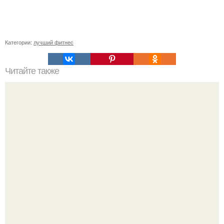
Категории:
лучший фитнес
Читайте также
Как похудеть на 20 кг без спорта. Простой способ
сбросить лишний вес