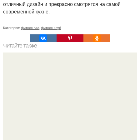
отличный дизайн и прекрасно смотрятся на самой
современной кухне.
Категории:
фитнес зал
,
фитнес клуб
Читайте также
Анатомические поезда. Восемь удивительных фактов о
фасции из книги Томаса майерса "Анатомические
Поезда".