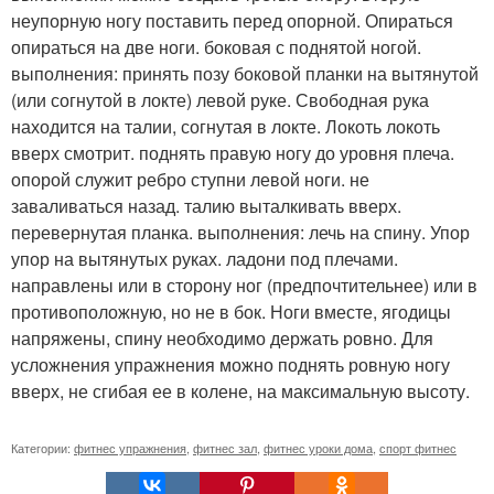
неупорную ногу поставить перед опорной. Опираться
опираться на две ноги. боковая с поднятой ногой.
выполнения: принять позу боковой планки на вытянутой
(или согнутой в локте) левой руке. Свободная рука
находится на талии, согнутая в локте. Локоть локоть
вверх смотрит. поднять правую ногу до уровня плеча.
опорой служит ребро ступни левой ноги. не
заваливаться назад. талию выталкивать вверх.
перевернутая планка. выполнения: лечь на спину. Упор
упор на вытянутых руках. ладони под плечами.
направлены или в сторону ног (предпочтительнее) или в
противоположную, но не в бок. Ноги вместе, ягодицы
напряжены, спину необходимо держать ровно. Для
усложнения упражнения можно поднять ровную ногу
вверх, не сгибая ее в колене, на максимальную высоту.
Категории:
фитнес упражнения
,
фитнес зал
,
фитнес уроки дома
,
спорт фитнес