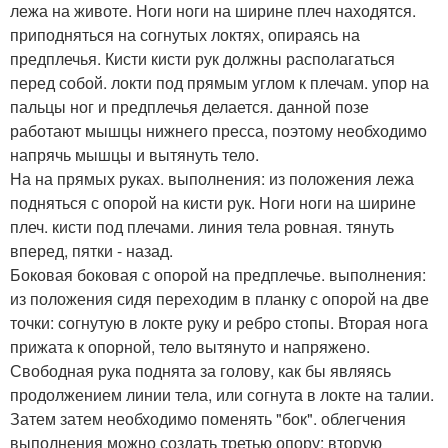
лежа на животе. Ноги ноги на ширине плеч находятся.
приподняться на согнутых локтях, опираясь на
предплечья. Кисти кисти рук должны располагаться
перед собой. локти под прямым углом к плечам. упор на
пальцы ног и предплечья делается. данной позе
работают мышцы нижнего пресса, поэтому необходимо
напрячь мышцы и вытянуть тело.
На на прямых руках. выполнения: из положения лежа
подняться с опорой на кисти рук. Ноги ноги на ширине
плеч. кисти под плечами. линия тела ровная. тянуть
вперед, пятки - назад.
Боковая боковая с опорой на предплечье. выполнения:
из положения сидя переходим в планку с опорой на две
точки: согнутую в локте руку и ребро стопы. Вторая нога
прижата к опорной, тело вытянуто и напряжено.
Свободная рука поднята за голову, как бы являясь
продолжением линии тела, или согнута в локте на талии.
Затем затем необходимо поменять "бок". облегчения
выполнения можно создать третью опору: вторую